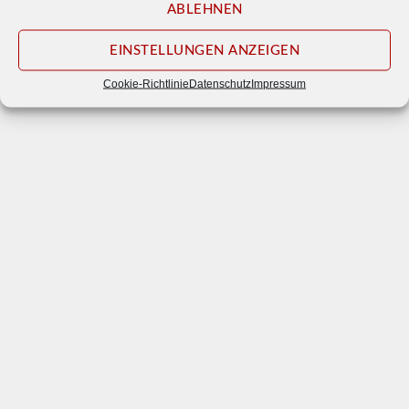
ABLEHNEN
EINSTELLUNGEN ANZEIGEN
© 2026
Waldbühne Otternhagen e. V.
Cookie-Richtlinie
Datenschutz
Impressum
Impressum
Datenschutz