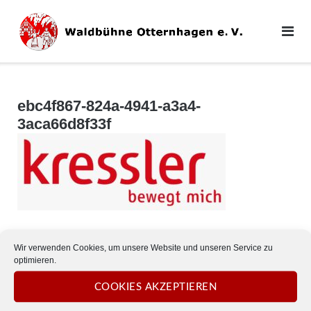
Direkt
zum
Inhalt
ebc4f867-824a-4941-a3a4-
3aca66d8f33f
Wir verwenden Cookies, um unsere Website und unseren Service zu
optimieren.
© 2026
Waldbühne Otternhagen e. V.
COOKIES AKZEPTIEREN
Impressum
Datenschutz