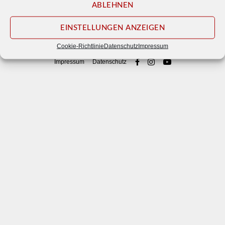
ABLEHNEN
EINSTELLUNGEN ANZEIGEN
© 2026
Waldbühne Otternhagen e. V.
Cookie-Richtlinie
Datenschutz
Impressum
Impressum
Datenschutz