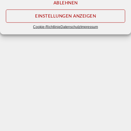
ABLEHNEN
© 2026
Waldbühne Otternhagen e. V.
EINSTELLUNGEN ANZEIGEN
Impressum
Datenschutz
Cookie-Richtlinie
Datenschutz
Impressum