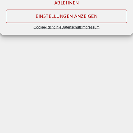
ABLEHNEN
© 2026
Waldbühne Otternhagen e. V.
EINSTELLUNGEN ANZEIGEN
Impressum
Datenschutz
Cookie-Richtlinie
Datenschutz
Impressum