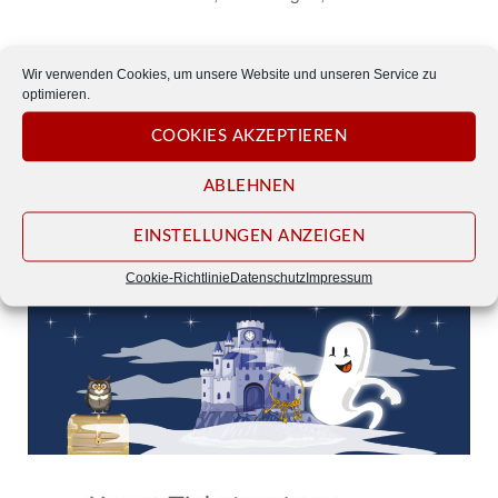
VERANSTALTUNGSTYP
Wir verwenden Cookies, um unsere Website und unseren Service zu
optimieren.
Familienstück
COOKIES AKZEPTIEREN
Karten
erhalten Sie am einfachsten über unseren
ABLEHNEN
Webshop bei
Reservix – dein Ticketportal
.
EINSTELLUNGEN ANZEIGEN
Cookie-Richtlinie
Datenschutz
Impressum