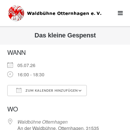
Direkt
zum
Inhalt
Das kleine Gespenst
WANN
05.07.26
16:00 - 18:30
ZUM KALENDER HINZUFÜGEN
ICS herunterladen
Google Kalender
WO
Waldbühne Otternhagen
An der Waldbühne, Otternhagen, 31535