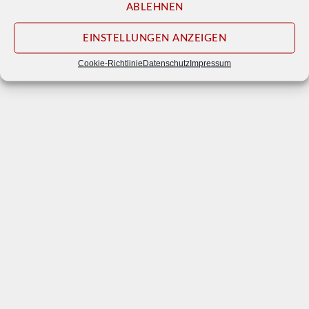
© 2026
Waldbühne Otternhagen e. V.
ABLEHNEN
Impressum
Datenschutz
EINSTELLUNGEN ANZEIGEN
Cookie-Richtlinie
Datenschutz
Impressum